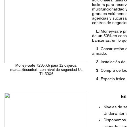
adicionales, tales 
lockers para reserv
multifuncionalidad 
grandes volúmenes 
agencias y sucursa
centros de negocio
El Money-safe pr
de un 50% en const
bancarias, en lo qu
1.
Construcción 
armado.
2.
Instalación de
Money-Safe 7236-X6 para 12 cajeros,
marca Sécurifort, con nível de seguridad UL
3.
Compra de lock
TL-30X6
4.
Espacio físico.
Es
Niveles de s
Underwriter 
Disponemos d
acuerdo al re