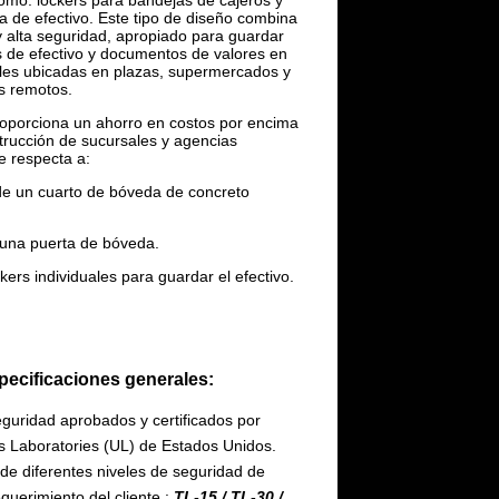
como: lockers para bandejas de cajeros y
a de efectivo. Este tipo de diseño combina
y alta seguridad, apropiado para guardar
de efectivo y documentos de valores en
les ubicadas en plazas, supermercados y
s remotos.
oporciona un ahorro en costos por encima
rucción de sucursales y agencias
e respecta a:
de un cuarto de bóveda de concreto
 una puerta de bóveda.
ers individuales para guardar el efectivo.
pecificaciones generales:
eguridad aprobados y certificados por
's Laboratories (UL) de Estados Unidos.
e diferentes niveles de seguridad de
querimiento del cliente :
TL-15 / TL-30 /