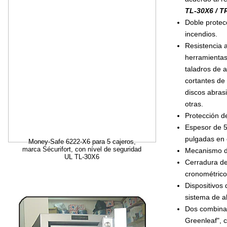
TL-30X6 / T
Doble protec
incendios.
Resistencia 
herramientas
taladros de a
cortantes de
discos abras
otras.
Protección d
Espesor de 5
pulgadas en 
Money-Safe 6222-X6 para 5 cajeros,
marca Sécurifort, con nível de seguridad
Mecanismo de
UL TL-30X6
Cerradura de 
cronométrico
Dispositivos 
sistema de a
Dos combinac
Greenleaf", 