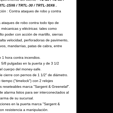
RTL-15X6 / TRTL-30 / TRTL-30X6 .
ción : Contra ataques de robo y contra
a ataques de robo contra todo tipo de
 mécanicas y eléctricas: tales como
lto poder con acción de martillo, sierras
 alta velocidad, perforadoras de pavimento,
ivos, mandarrias, patas de cabra, entre
e 1 hora contra incendios.
 5/8 pulgadas en la puerta y de 3 1/2
el cuerpo del money-safe.
 cierre con pernos de 1 1/2" de diámetro.
tiempo ("timelock") con 2 relojes
s reseteables marca "Sargent & Greenelaf".
de alarma listos para ser interconectados al
larma de su sucursal.
iones en la puerta marca "Sargent &
con resistencia a manipulación.