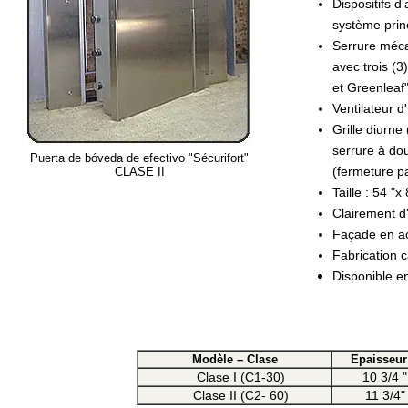
Dispositifs d
système princ
Serrure méca
avec trois (
et Greenleaf"
Ventilateur d
Grille diurne
serrure à do
Puerta de bóveda de efectivo "Sécurifort"
(fermeture pa
CLASE II
Taille : 54 "x 
Clairement d'
Façade en ac
Fabrication 
Disponible en
Modèle – Clase
Epaisseur
Clase I (C1-30)
10 3/4 "
Clase II (C2- 60)
11 3/4"