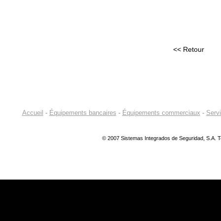
<< Retour
Accueil
-
Équipements bancaires
-
Équipements commerciaux
-
Serv
© 2007 Sistemas Integrados de Seguridad, S.A. T