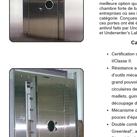
meilleure option qu
chambre forte de ba
entreprises où ses 
catégorie. Conçues 
ces portes ont été 
antivol faits par U
et Underwriter's L
Ca
Certification
I/Classe II.
Résistance a
d'outils méca
grand pouvoi
circulaires d
maillets, gu
découpage d’
Mécanisme de
pouces d'épa
Double combi
Greenleaf", 