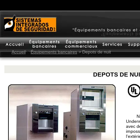
Accueil
>
Équipements bancaires
> Depots de nuit
DEPOTS DE NU
Nos 
Underw
avec d
impossi
l'extéri