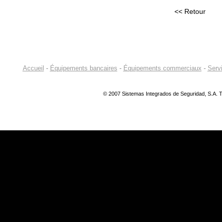
<< Retour
Accueil
-
Équipements bancaires
-
Équipements commerciaux
-
Serv
© 2007 Sistemas Integrados de Seguridad, S.A. T